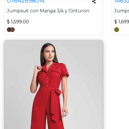
07642698014
1463
Jumpsuit con Manga 3/4 y Cinturon
Jumps
$ 1,599.00
$ 1,69