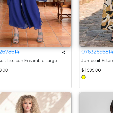
2678614
0763269581
uit Liso con Ensamble Largo
Jumpsuit Esta
9.00
$ 1,599.00