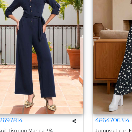
2697814
4864706314
uit Liso con Manga 3/4
Jumpsuit con E