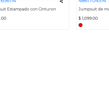
2656114
4861704514
uit Estampado con Cinturon
Jumpsuit de ma
9.00
$ 1,099.00