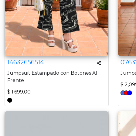
14632656514
0763
Jumpsuit Estampado con Botones Al
Jumps
Frente
$ 2,09
$ 1,699.00