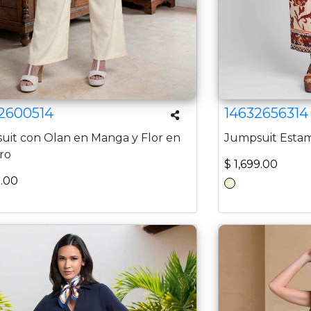
2600514
14632656314
uit con Olan en Manga y Flor en
Jumpsuit Esta
ro
$ 1,699.00
9.00