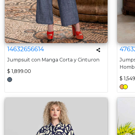
14632656614
4763
Jumpsuit con Manga Corta y Cinturon
Jumps
Homb
$ 1,899.00
$ 1,54