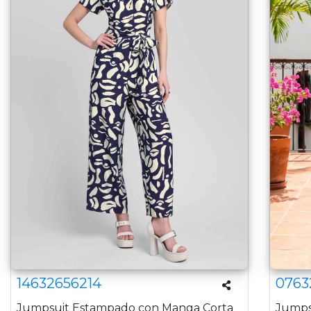
14632656214
0763
Jumpsuit Estampado con Manga Corta
Jumps