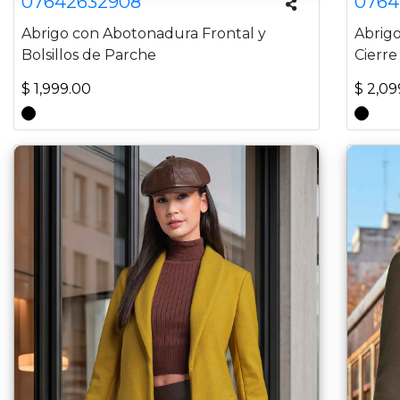
07642632908
0764
Abrigo con Abotonadura Frontal y
Abrigo
Bolsillos de Parche
Cierre
$ 1,999.00
$ 2,09