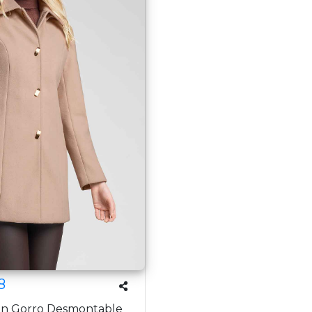
8
on Gorro Desmontable