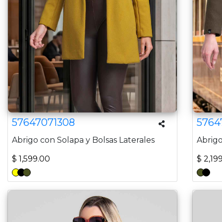
57647071308
5764
Abrigo con Solapa y Bolsas Laterales
Abrigo
$ 1,599.00
$ 2,19