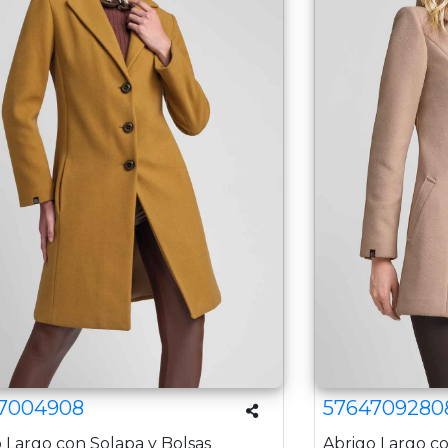
7004908
5764709280
 Largo con Solapa y Bolsas
Abrigo Largo c