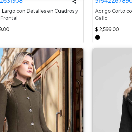
2631308
5164226789
 Largo con Detalles en Cuadros y
Abrigo Corto c
 Frontal
Gallo
9.00
$ 2,599.00