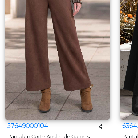
57649000104
6364
Pantalon Corte Ancho de Gamusa
Panta