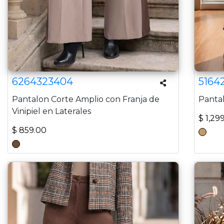
6264323404
5164
Pantalon Corte Amplio con Franja de
Panta
Vinipiel en Laterales
$ 1,29
$ 859.00