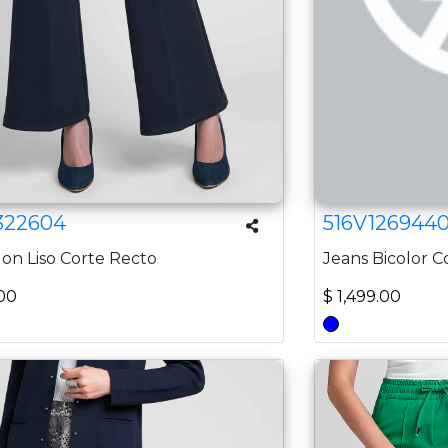
322604
516V126944
on Liso Corte Recto
Jeans Bicolor C
.00
$ 1,499.00