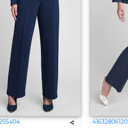
255404
4163280612