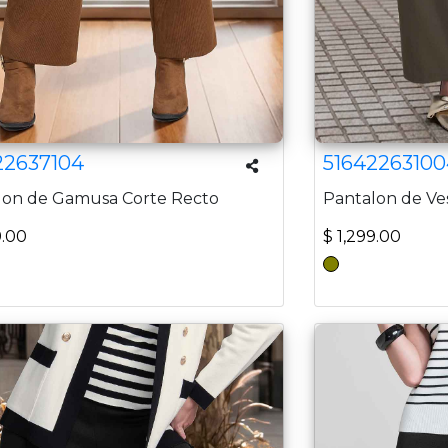
22637104
51642263100
lon de Gamusa Corte Recto
Pantalon de Ves
9.00
$ 1,299.00