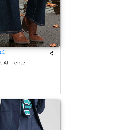
04
s Al Frente