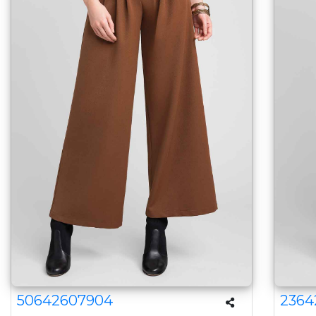
50642607904
2364