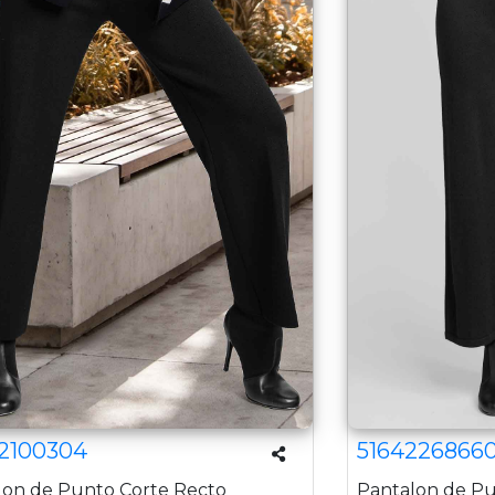
2100304
5164226866
lon de Punto Corte Recto
Pantalon de Pu