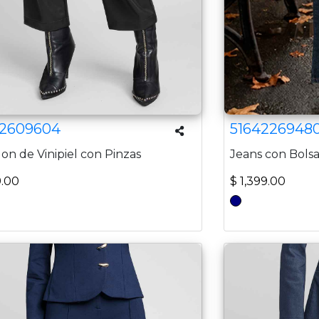
2609604
5164226948
on de Vinipiel con Pinzas
Jeans con Bolsa
9.00
$ 1,399.00